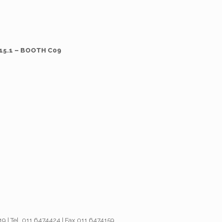
15.1 – BOOTH C09
019 | Tel. 011.6474424 | Fax 011.6474159