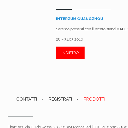
INTERZUM GUANGZHOU
Saremo presenti con il nostro stand
HALL 
28 – 31.03.2016
INDIETRO
CONTATTI
REGISTRATI
PRODOTTI
Fitart sas, Via Guido Rossa, 20 - 10024 Moncalieri (TO) | P.I. 06363310