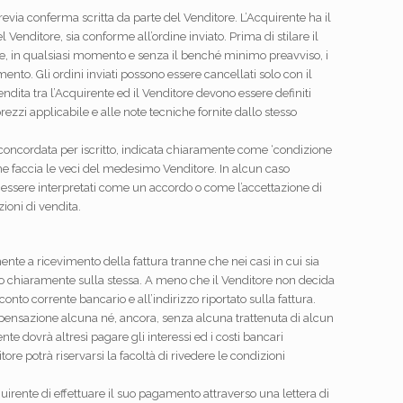
via conferma scritta da parte del Venditore. L’Acquirente ha il
 Venditore, sia conforme all’ordine inviato. Prima di stilare il
care, in qualsiasi momento e senza il benché minimo preavviso, i
mento. Gli ordini inviati possono essere cancellati solo con il
endita tra l’Acquirente ed il Venditore devono essere definiti
zzi applicabile e alle note tecniche fornite dallo stesso
concordata per iscritto, indicata chiaramente come ‘condizione
he faccia le veci del medesimo Venditore. In alcun caso
 essere interpretati come un accordo o come l’accettazione di
ioni di vendita.
te a ricevimento della fattura tranne che nei casi in cui sia
to chiaramente sulla stessa. A meno che il Venditore non decida
nto corrente bancario e all’indirizzo riportato sulla fattura.
pensazione alcuna né, ancora, senza alcuna trattenuta di alcun
ente dovrà altresì pagare gli interessi ed i costi bancari
tore potrà riservarsi la facoltà di rivedere le condizioni
irente di effettuare il suo pagamento attraverso una lettera di