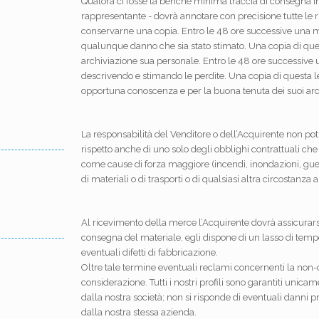
Qualora ci fosse la benché minima traccia di consegna im
rappresentante - dovrà annotare con precisione tutte le r
conservarne una copia. Entro le 48 ore successive una ma
qualunque danno che sia stato stimato. Una copia di ques
archiviazione sua personale. Entro le 48 ore successive u
descrivendo e stimando le perdite. Una copia di questa l
opportuna conoscenza e per la buona tenuta dei suoi arc
La responsabilità del Venditore o dell’Acquirente non pot
rispetto anche di uno solo degli obblighi contrattuali che
come cause di forza maggiore (incendi, inondazioni, guerr
di materiali o di trasporti o di qualsiasi altra circostanza a
Al ricevimento della merce l’Acquirente dovrà assicurar
consegna del materiale, egli dispone di un lasso di tempo d
eventuali difetti di fabbricazione.
Oltre tale termine eventuali reclami concernenti la non
considerazione. Tutti i nostri profili sono garantiti unic
dalla nostra società; non si risponde di eventuali danni pr
dalla nostra stessa azienda.