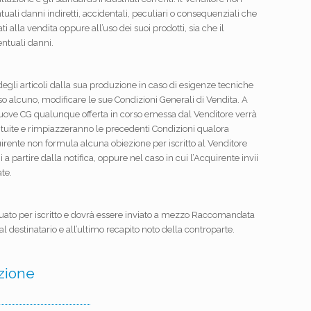
ali danni indiretti, accidentali, peculiari o consequenziali che
lla vendita oppure all’uso dei suoi prodotti, sia che il
entuali danni.
e degli articoli dalla sua produzione in caso di esigenze tecniche
iso alcuno, modificare le sue Condizioni Generali di Vendita. A
 nuove CG qualunque offerta in corso emessa dal Venditore verrà
uite e rimpiazzeranno le precedenti Condizioni qualora
quirente non formula alcuna obiezione per iscritto al Venditore
a partire dalla notifica, oppure nel caso in cui l’Acquirente invii
ate.
ato per iscritto e dovrà essere inviato a mezzo Raccomandata
estinatario e all’ultimo recapito noto della controparte.
zione