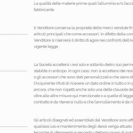
La qualità delle materie prime quali l’alluminio e/o l’acci
fabbricante.
Il Venditore conserva la proprietà delle merci vendute fin
articoli principali che come accessori. In difetto della co
Venditore si riserverà il diritto di agire nei confronti de
vigente legge.
La Società accetterà i resi solo e soltanto dietro suo pe
stabilite in anticipo. In ogni caso, non si accettano dei resi
o gli accessori che sono stati personalizzati e che siano d
l’Acquirente rifiuti di ricevere un dato ordine in tutto o i
ancora, che non rispetti anche solo una delle clausole 
oltre alle altre misure qui menzionate o a quelle di legge
contratto é da ritenersi nullo e che l’annullamento è da r
Gli articoli disegnati ed assemblati dal Venditore sono aff
qualsiasi uso e mantenimento degli stessi venga attuato
tecniche di riferimento e secondo i dettami propri di insta