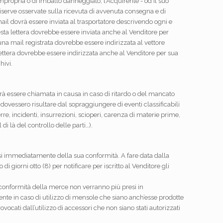
propria o di imballo danneggiato, l’Acquirente - od il suo
iserve osservate sulla ricevuta di avvenuta consegna e di
il dovrà essere inviata al trasportatore descrivendo ogni e
ta lettera dovrebbe essere inviata anche al Venditore per
na mail registrata dovrebbe essere indirizzata al vettore
ettera dovrebbe essere indirizzata anche al Venditore per sua
hivi.
rà essere chiamata in causa in caso di ritardo o del mancato
 dovessero risultare dal sopraggiungere di eventi classificabili
e, incidenti, insurrezioni, scioperi, carenza di materie prime,
l di là del controllo delle parti…).
si immediatamente della sua conformità. A fare data dalla
i giorni otto (8) per notificare per iscritto al Venditore gli
-conformità della merce non verranno più presi in
amente in caso di utilizzo di mensole che siano anch’esse prodotte
ovocati dall’utilizzo di accessori che non siano stati autorizzati