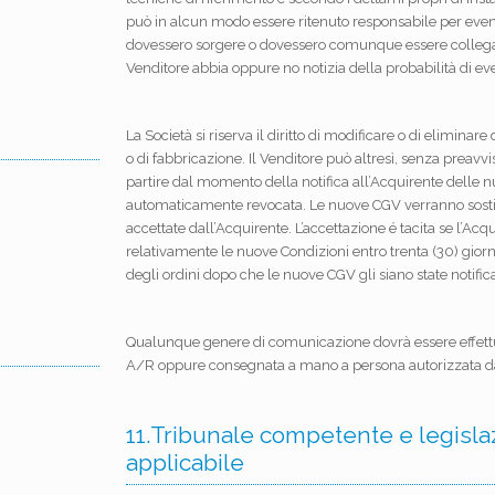
può in alcun modo essere ritenuto responsabile per eventu
dovessero sorgere o dovessero comunque essere collegati a
Venditore abbia oppure no notizia della probabilità di ev
La Società si riserva il diritto di modificare o di eliminar
o di fabbricazione. Il Venditore può altresì, senza preavv
partire dal momento della notifica all’Acquirente delle
automaticamente revocata. Le nuove CGV verranno sostit
accettate dall’Acquirente. L’accettazione é tacita se l’Ac
relativamente le nuove Condizioni entro trenta (30) giorni 
degli ordini dopo che le nuove CGV gli siano state notific
Qualunque genere di comunicazione dovrà essere effettu
A/R oppure consegnata a mano a persona autorizzata dal d
11.Tribunale competente e legisla
applicabile