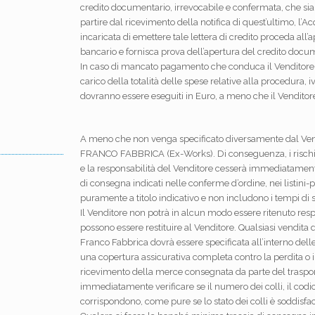
credito documentario, irrevocabile e confermata, che sia 
partire dal ricevimento della notifica di quest’ultimo, l’A
incaricata di emettere tale lettera di credito proceda all’
bancario e fornisca prova dell’apertura del credito docu
In caso di mancato pagamento che conduca il Venditore a 
carico della totalità delle spese relative alla procedura, i
dovranno essere eseguiti in Euro, a meno che il Venditor
A meno che non venga specificato diversamente dal Vend
FRANCO FABBRICA (Ex-Works). Di conseguenza, i rischi 
e la responsabilità del Venditore cesserà immediatament
di consegna indicati nelle conferme d’ordine, nei listini-
puramente a titolo indicativo e non includono i tempi d
Il Venditore non potrà in alcun modo essere ritenuto re
possono essere restituire al Venditore. Qualsiasi vendita 
Franco Fabbrica dovrà essere specificata all’interno delle
una copertura assicurativa completa contro la perdita o i
ricevimento della merce consegnata da parte del traspor
immediatamente verificare se il numero dei colli, il codic
corrispondono, come pure se lo stato dei colli è soddisfa