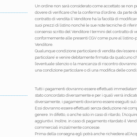
Un ordine non sarà considerato come accettato se non pre
dovere di verificare che la conferma d’ordine, da parte del
contratto di vendita il Venditore ha la facoltà di modifi
suoi prezzi di listino nonché le sue note tecniche di riferi
consenso scritto del Venditore I termini del contratto di v
conformemente alle presenti CGV come pure al listino-pre
Venditore.
Qualunque condizione particolare di vendita dev’essere 
particolare’ e venire debitamente firmata da qualcuno c
l’eventuale silenzio o la mancanza di riscontro dovranno
una condizione particolare o di una modifica delle condiz
Tutti i pagamenti dovranno essere effettuati immediatamen
stato concordato diversamente e per i quali verrà indica
diversamente, i pagamenti dovranno essere eseguiti sul co
Essi dovranno essere effettuati senza deduzione né com
genere. In difetto, o anche solo in caso di ritardo, l’Acquir
aggiuntivi. Inoltre, in caso di pagamento ritardato il Vendi
commerciali inizialmente concesse.
Prima della consegna egli potrà anche richiedere all’Acqu