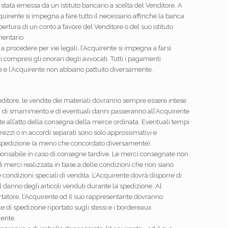
stata emessa da un istituto bancario a scelta del Venditore. A
cquirente si impegna a fare tutto il necessario affinché la banca
apertura di un conto a favore del Venditore o del suo istituto
mentario.
procedere per vie legali, l’Acquirente si impegna a farsi
vi compresi gli onorari degli avvocati. Tutti i pagamenti
e e l’Acquirente non abbiano pattuito diversamente.
itore, le vendite dei materiali dovranno sempre essere intese
di smarrimento e di eventuali danni passeranno all’Acquirente
e all’atto della consegna della merce ordinata. Eventuali tempi
prezzi o in accordi separati sono solo approssimativi e
i spedizione (a meno che concordato diversamente).
sponsabile in caso di consegne tardive. Le merci consegnate non
di merci realizzata in base a delle condizioni che non siano
 condizioni speciali di vendita. L’Acquirente dovrà disporre di
l danno degli articoli venduti durante la spedizione. Al
tatore, l’Acquirente od il suo rappresentante dovranno
e di spedizione riportato sugli stessi e i bordereaux
cente.