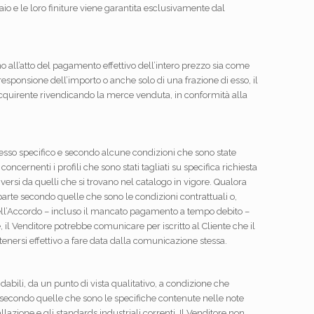
aio e le loro finiture viene garantita esclusivamente dal
o all’atto del pagamento effettivo dell’intero prezzo sia come
rresponsione dell’importo o anche solo di una frazione di esso, il
ll’Acquirente rivendicando la merce venduta, in conformità alla
rmesso specifico e secondo alcune condizioni che sono state
 concernenti i profili che sono stati tagliati su specifica richiesta
iversi da quelli che si trovano nel catalogo in vigore. Qualora
n parte secondo quelle che sono le condizioni contrattuali o,
dell’Accordo – incluso il mancato pagamento a tempo debito –
, il Venditore potrebbe comunicare per iscritto al Cliente che il
itenersi effettivo a fare data dalla comunicazione stessa.
idabili, da un punto di vista qualitativo, a condizione che
 secondo quelle che sono le specifiche contenute nelle note
llazione e gli standards industriali correnti. Il Venditore non