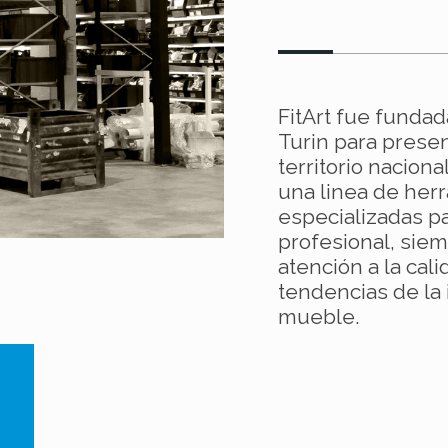
FitArt fue fundad
Turin para presen
territorio naciona
una linea de her
especializadas p
profesional, sie
atención a la cali
tendencias de la 
mueble.