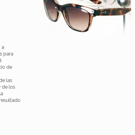
 a
es para
l
cio de
de las
 de los
la
 resultado
.