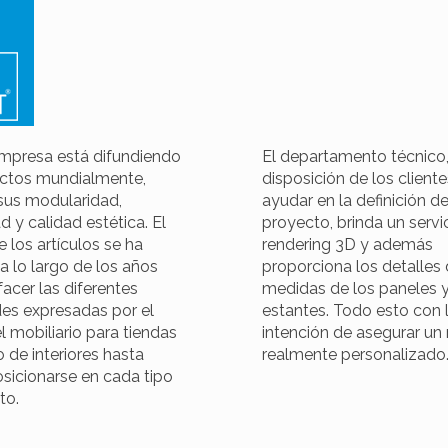
mpresa está difundiendo
El departamento técnico,
ctos mundialmente,
disposición de los client
 sus modularidad,
ayudar en la definición de
ad y calidad estética. El
proyecto, brinda un servi
 los artículos se ha
rendering 3D y además
a lo largo de los años
proporciona los detalles 
facer las diferentes
medidas de los paneles y
es expresadas por el
estantes. Todo esto con 
 mobiliario para tiendas
intención de asegurar un
o de interiores hasta
realmente personalizado
osicionarse en cada tipo
to.